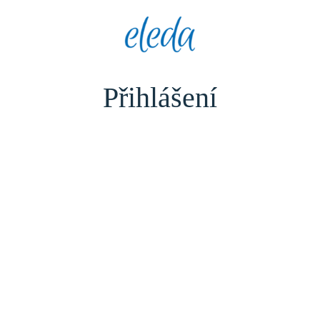
Přihlášení
Uživatelské jméno nebo e-mail
*
Heslo
*
Přihlásit trvale